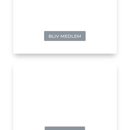
Medlemskab
Bliv medlem hos fra DKK 100,- om måneden.
BLIV MEDLEM
Kurser
Find aktuelle kurser